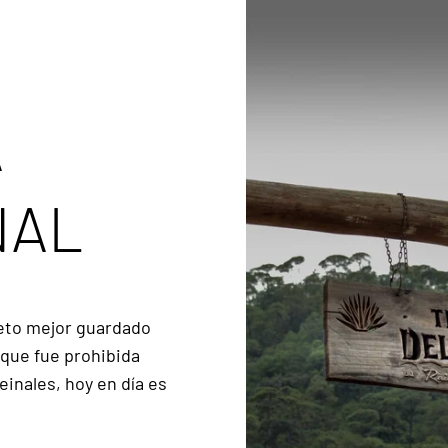
A
NAL
reto mejor guardado
que fue prohibida
einales, hoy en día es