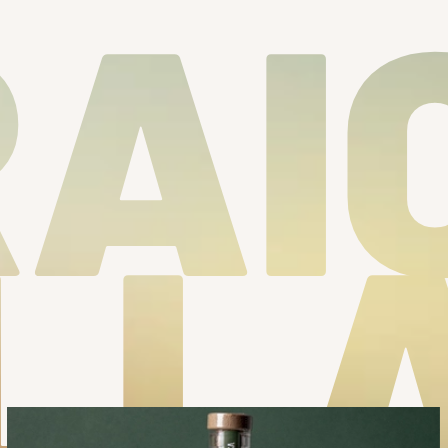
AI
LL