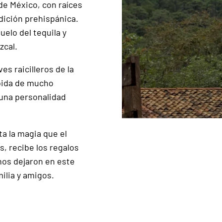
 de México, con raíces
adición prehispánica.
uelo del tequila y
zcal.
es raicilleros de la
ebida de mucho
 una personalidad
a la magia que el
, recibe los regalos
os dejaron en este
ilia y amigos.