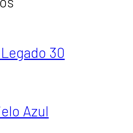
dos
a Legado 30
ielo Azul